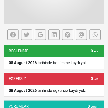
BESLENME
0
kcal
08 August 2026
tarihinde beslenme kaydı yok...
EGZERSİZ
0
kcal
08 August 2026
tarihinde egzersiz kaydı yok...
YORUMLAR
0
yorum