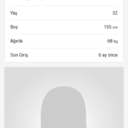
Yaş
32
Boy
155
cm
Ağırlık
68
kg
Son Giriş
6 ay önce