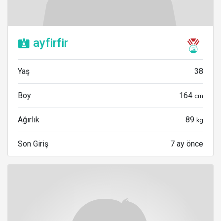
ayfirfir
Yaş
38
Boy
164
cm
Ağırlık
89
kg
Son Giriş
7 ay önce