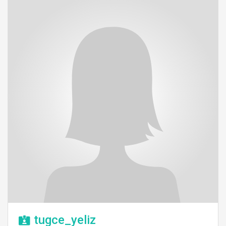
tugce_yeliz