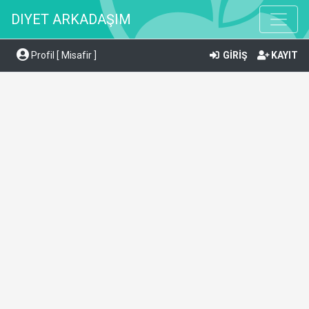
DIYET ARKADAŞIM
Profil [ Misafir ]
GİRİŞ
KAYIT