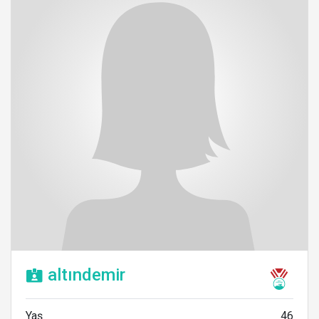
altındemir
Yaş
46