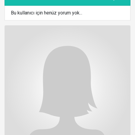
Bu kullanıcı için henüz yorum yok...