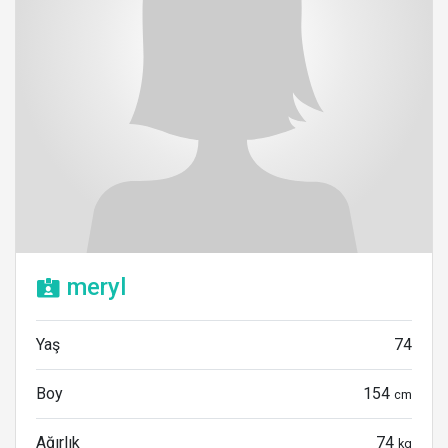
meryl
Yaş
74
Boy
154
cm
Ağırlık
74
kg