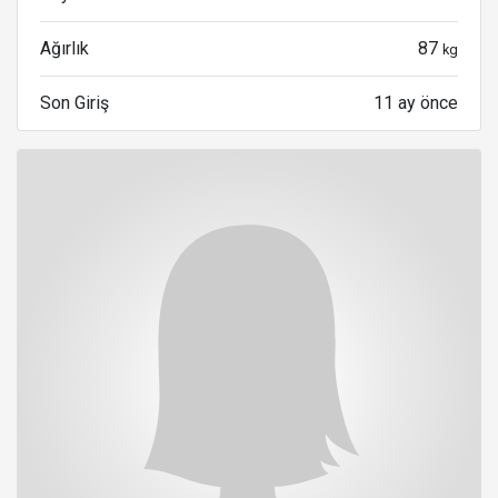
Ağırlık
87
kg
Son Giriş
11 ay önce