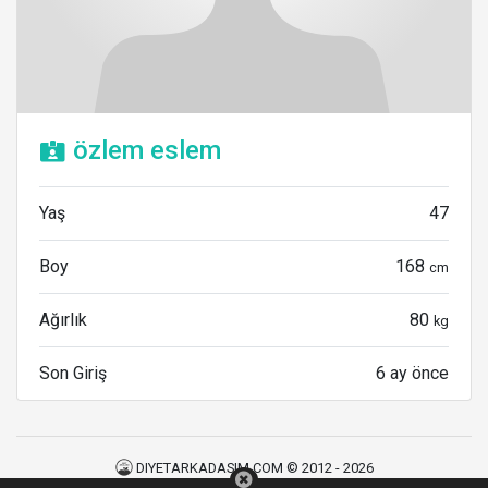
özlem eslem
Yaş
47
Boy
168
cm
Ağırlık
80
kg
Son Giriş
6 ay önce
DIYETARKADASIM.COM © 2012 - 2026