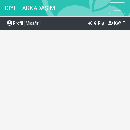
DIYET ARKADAŞIM
Profil [ Misafir ]
GİRİŞ
KAYIT