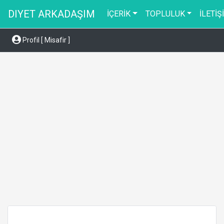
DIYET ARKADAŞIM
İÇERİK
TOPLULUK
İLETİŞ
Profil [ Misafir ]