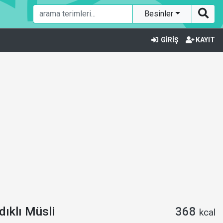
Besinler
GİRİŞ
KAYIT
dıklı Müsli
368
kcal