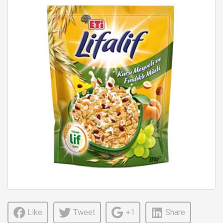
Like
Tweet
+1
Share