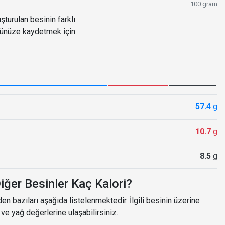
100 gram
turulan besinin farklı
ğünüze kaydetmek için
57.4
g
10.7
g
8.5
g
iğer Besinler Kaç Kalori?
n bazıları aşağıda listelenmektedir. İlgili besinin üzerine
n ve yağ değerlerine ulaşabilirsiniz.