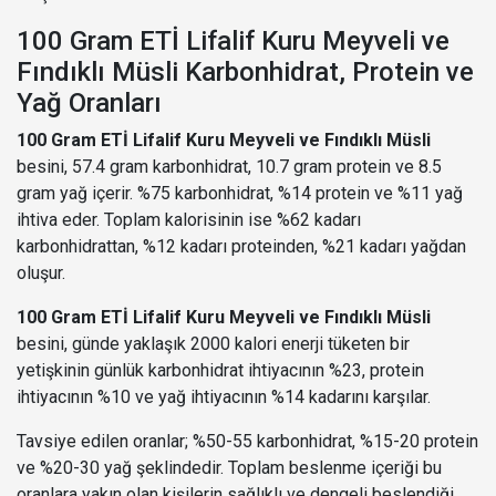
100 Gram ETİ Lifalif Kuru Meyveli ve
Fındıklı Müsli Karbonhidrat, Protein ve
Yağ Oranları
100 Gram ETİ Lifalif Kuru Meyveli ve Fındıklı Müsli
besini, 57.4 gram karbonhidrat, 10.7 gram protein ve 8.5
gram yağ içerir. %75 karbonhidrat, %14 protein ve %11 yağ
ihtiva eder. Toplam kalorisinin ise %62 kadarı
karbonhidrattan, %12 kadarı proteinden, %21 kadarı yağdan
oluşur.
100 Gram ETİ Lifalif Kuru Meyveli ve Fındıklı Müsli
besini, günde yaklaşık 2000 kalori enerji tüketen bir
yetişkinin günlük karbonhidrat ihtiyacının %23, protein
ihtiyacının %10 ve yağ ihtiyacının %14 kadarını karşılar.
Tavsiye edilen oranlar; %50-55 karbonhidrat, %15-20 protein
ve %20-30 yağ şeklindedir. Toplam beslenme içeriği bu
oranlara yakın olan kişilerin sağlıklı ve dengeli beslendiği