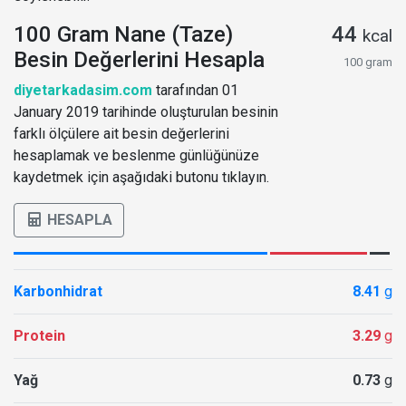
100 Gram Nane (Taze)
44
kcal
Besin Değerlerini Hesapla
100 gram
diyetarkadasim.com
tarafından 01
January 2019 tarihinde oluşturulan besinin
farklı ölçülere ait besin değerlerini
hesaplamak ve beslenme günlüğünüze
kaydetmek için aşağıdaki butonu tıklayın.
HESAPLA
Karbonhidrat
8.41
g
Protein
3.29
g
Yağ
0.73
g