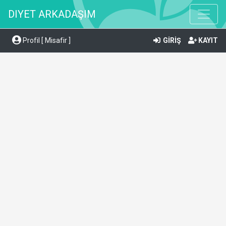
DIYET ARKADAŞIM
Profil [ Misafir ]
GİRİŞ
KAYIT