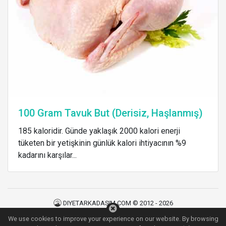
100 Gram Tavuk But (Derisiz, Haşlanmış)
185 kaloridir. Günde yaklaşık 2000 kalori enerji
tüketen bir yetişkinin günlük kalori ihtiyacının %9
kadarını karşılar...
DIYETARKADASIM.COM © 2012 - 2026
Kullanım Şartları
|
Gizlilik Politikası
|
İletişim
We use cookies to improve your experience on our website. By browsing