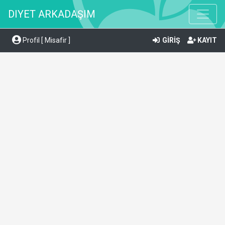
DIYET ARKADAŞIM
Profil [ Misafir ]
GİRİŞ
KAYIT