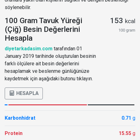
söylenebilir.
100 Gram Tavuk Yüreği
153
kcal
(Çiğ) Besin Değerlerini
100 gram
Hesapla
diyetarkadasim.com
tarafından 01
January 2019 tarihinde oluşturulan besinin
farklı ölçülere ait besin değerlerini
hesaplamak ve beslenme günlüğünüze
kaydetmek için aşağıdaki butonu tıklayın.
HESAPLA
Karbonhidrat
0.71
g
Protein
15.55
g