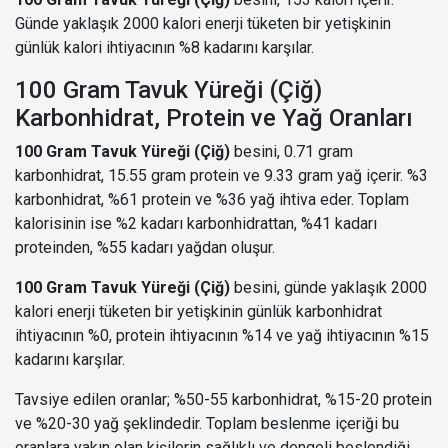
Günde yaklaşık 2000 kalori enerji tüketen bir yetişkinin
günlük kalori ihtiyacının %8 kadarını karşılar.
100 Gram Tavuk Yüreği (Çiğ)
Karbonhidrat, Protein ve Yağ Oranları
100 Gram Tavuk Yüreği (Çiğ)
besini, 0.71 gram
karbonhidrat, 15.55 gram protein ve 9.33 gram yağ içerir. %3
karbonhidrat, %61 protein ve %36 yağ ihtiva eder. Toplam
kalorisinin ise %2 kadarı karbonhidrattan, %41 kadarı
proteinden, %55 kadarı yağdan oluşur.
100 Gram Tavuk Yüreği (Çiğ)
besini, günde yaklaşık 2000
kalori enerji tüketen bir yetişkinin günlük karbonhidrat
ihtiyacının %0, protein ihtiyacının %14 ve yağ ihtiyacının %15
kadarını karşılar.
Tavsiye edilen oranlar; %50-55 karbonhidrat, %15-20 protein
ve %20-30 yağ şeklindedir. Toplam beslenme içeriği bu
oranlara yakın olan kişilerin sağlıklı ve dengeli beslendiği