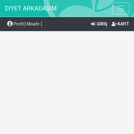
DIYET ARKADAŞIM
Profil [ Misafir ]
GİRİŞ
KAYIT