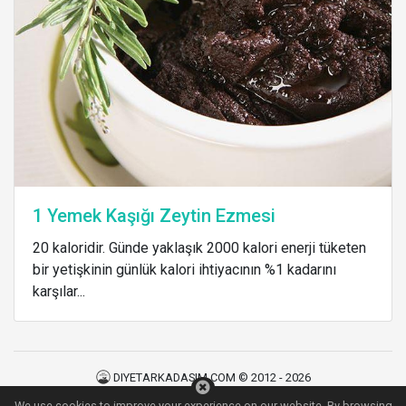
1 Yemek Kaşığı Zeytin Ezmesi
20 kaloridir. Günde yaklaşık 2000 kalori enerji tüketen
bir yetişkinin günlük kalori ihtiyacının %1 kadarını
karşılar...
DIYETARKADASIM.COM © 2012 - 2026
Kullanım Şartları
|
Gizlilik Politikası
|
İletişim
We use cookies to improve your experience on our website. By browsing