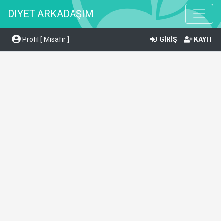
DIYET ARKADAŞIM
Profil [ Misafir ]
GİRİŞ
KAYIT