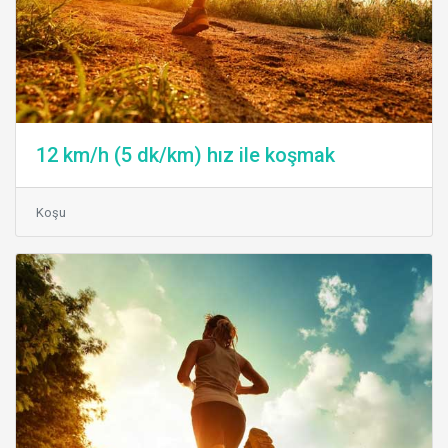
12 km/h (5 dk/km) hız ile koşmak
Koşu