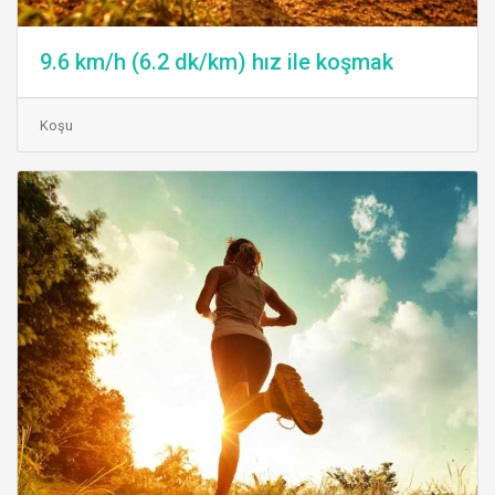
9.6 km/h (6.2 dk/km) hız ile koşmak
Koşu