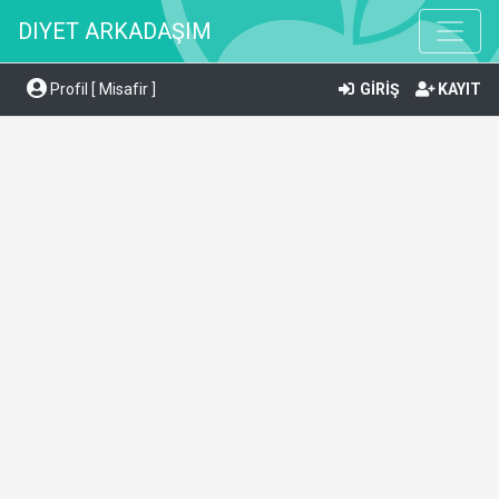
DIYET ARKADAŞIM
Profil [ Misafir ]
GİRİŞ
KAYIT