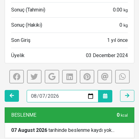
Sonuç (Tahmini)
0.00
kg
Sonuç (Hakiki)
0
kg
Son Giriş
1 yıl önce
Üyelik
03 December 2024
BESLENME
0
kcal
07 August 2026
tarihinde beslenme kaydı yok...