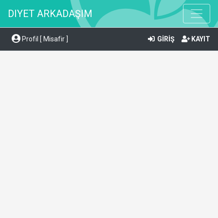
DIYET ARKADAŞIM
Profil [ Misafir ]
GİRİŞ
KAYIT