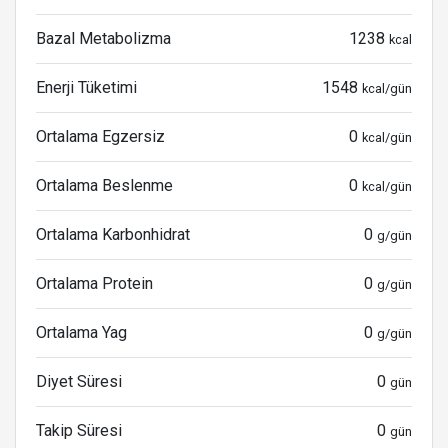
Bazal Metabolizma
1238
kcal
Enerji Tüketimi
1548
kcal/gün
Ortalama Egzersiz
0
kcal/gün
Ortalama Beslenme
0
kcal/gün
Ortalama Karbonhidrat
0
g/gün
Ortalama Protein
0
g/gün
Ortalama Yag
0
g/gün
Diyet Süresi
0
gün
Takip Süresi
0
gün