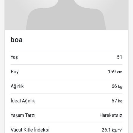
boa
Yaş
51
Boy
159
cm
Ağırlık
66
kg
İdeal Ağırlık
57
kg
Yaşam Tarzı
Hareketsiz
Vücut Kitle İndeksi
26.1
2
kg/m