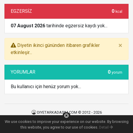
EGZERSİZ
0
kcal
07 August 2026
tarihinde egzersiz kaydı yok...
×
Diyetin ikinci gününden itibaren grafikler
etkinleşir...
YORUMLAR
0
yorum
Bu kullanıcı için henüz yorum yok...
DIYETARKADASIM.COM © 2012 - 2026
Kullanım Şartları
|
Gizlilik Politikası
|
İletişim
We use cookies to improve your experience on our website. By browsing
122
MS
this website, you agree to our use of cookies.
Detail