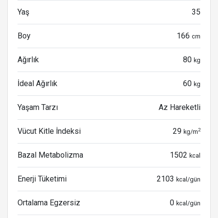
Yaş
35
Boy
166
cm
Ağırlık
80
kg
İdeal Ağırlık
60
kg
Yaşam Tarzı
Az Hareketli
Vücut Kitle İndeksi
29
2
kg/m
Bazal Metabolizma
1502
kcal
Enerji Tüketimi
2103
kcal/gün
Ortalama Egzersiz
0
kcal/gün