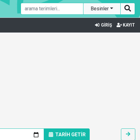
Besinler
GİRİŞ
KAYIT
TARİH GETİR