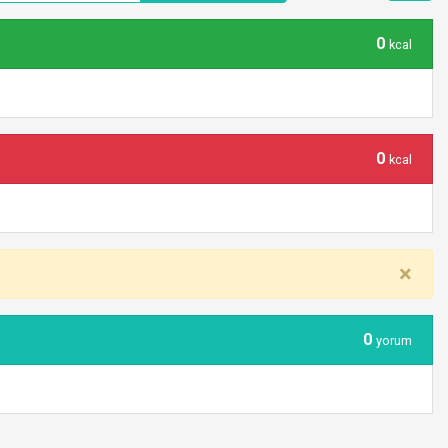
0
kcal
0
kcal
×
0
yorum