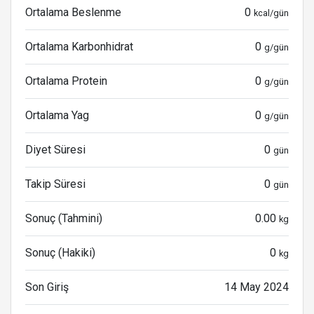
Ortalama Beslenme
0
kcal/gün
Ortalama Karbonhidrat
0
g/gün
Ortalama Protein
0
g/gün
Ortalama Yag
0
g/gün
Diyet Süresi
0
gün
Takip Süresi
0
gün
Sonuç (Tahmini)
0.00
kg
Sonuç (Hakiki)
0
kg
Son Giriş
14 May 2024