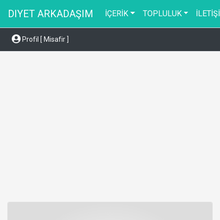
DIYET ARKADAŞIM
İÇERİK
TOPLULUK
İLETİŞ
Profil [ Misafir ]