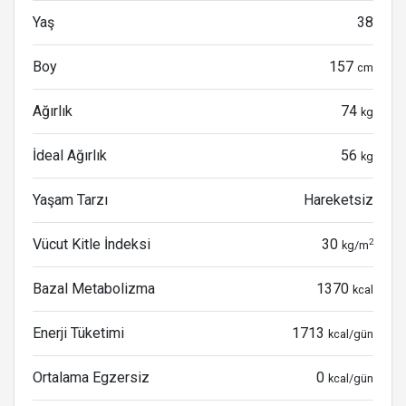
Yaş
38
Boy
157
cm
Ağırlık
74
kg
İdeal Ağırlık
56
kg
Yaşam Tarzı
Hareketsiz
Vücut Kitle İndeksi
30
2
kg/m
Bazal Metabolizma
1370
kcal
Enerji Tüketimi
1713
kcal/gün
Ortalama Egzersiz
0
kcal/gün