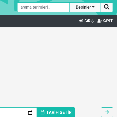
Besinler
GİRİŞ
KAYIT
TARİH GETİR