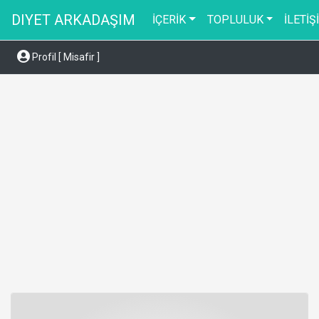
DIYET ARKADAŞIM
İÇERİK
TOPLULUK
İLETİŞ
Profil [ Misafir ]