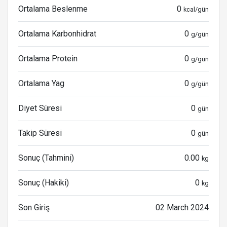
Ortalama Beslenme
0
kcal/gün
Ortalama Karbonhidrat
0
g/gün
Ortalama Protein
0
g/gün
Ortalama Yag
0
g/gün
Diyet Süresi
0
gün
Takip Süresi
0
gün
Sonuç (Tahmini)
0.00
kg
Sonuç (Hakiki)
0
kg
Son Giriş
02 March 2024