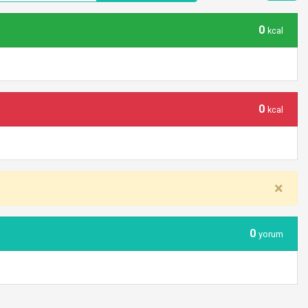
0
kcal
0
kcal
×
0
yorum