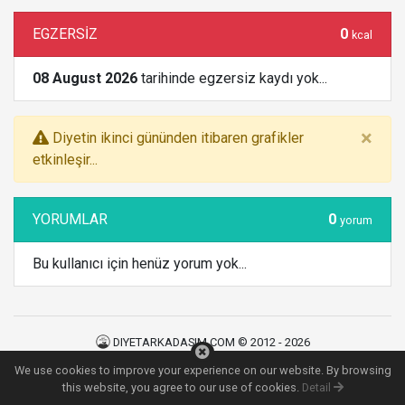
EGZERSİZ
0
kcal
08 August 2026
tarihinde egzersiz kaydı yok...
×
Diyetin ikinci gününden itibaren grafikler
etkinleşir...
YORUMLAR
0
yorum
Bu kullanıcı için henüz yorum yok...
DIYETARKADASIM.COM © 2012 - 2026
Kullanım Şartları
|
Gizlilik Politikası
|
İletişim
We use cookies to improve your experience on our website. By browsing
129
MS
this website, you agree to our use of cookies.
Detail