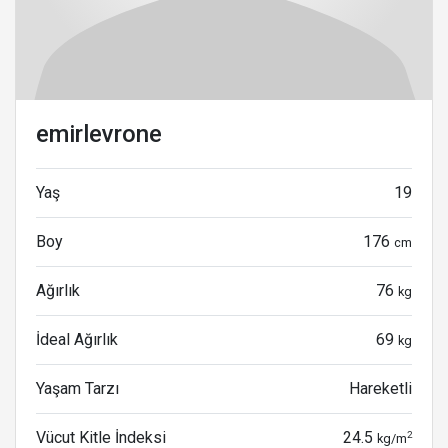
emirlevrone
Yaş
19
Boy
176
cm
Ağırlık
76
kg
İdeal Ağırlık
69
kg
Yaşam Tarzı
Hareketli
Vücut Kitle İndeksi
24.5
2
kg/m