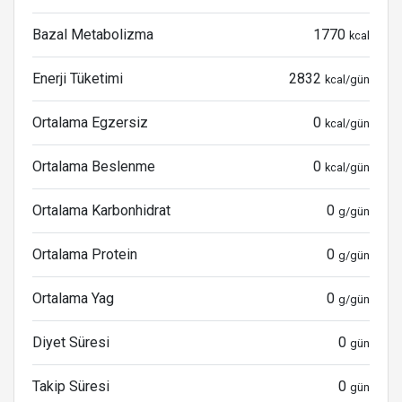
Bazal Metabolizma
1770
kcal
Enerji Tüketimi
2832
kcal/gün
Ortalama Egzersiz
0
kcal/gün
Ortalama Beslenme
0
kcal/gün
Ortalama Karbonhidrat
0
g/gün
Ortalama Protein
0
g/gün
Ortalama Yag
0
g/gün
Diyet Süresi
0
gün
Takip Süresi
0
gün