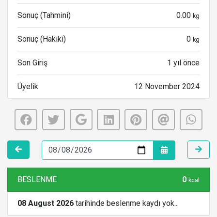
Sonuç (Tahmini)
0.00
kg
Sonuç (Hakiki)
0
kg
Son Giriş
1 yıl önce
Üyelik
12 November 2024
BESLENME
0
kcal
08 August 2026
tarihinde beslenme kaydı yok...