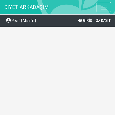
DIYET ARKADAŞIM
Profil [ Misafir ]
GİRİŞ
KAYIT