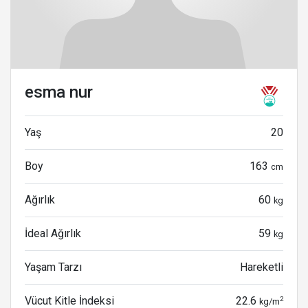
esma nur
Yaş
20
Boy
163
cm
Ağırlık
60
kg
İdeal Ağırlık
59
kg
Yaşam Tarzı
Hareketli
Vücut Kitle İndeksi
22.6
2
kg/m