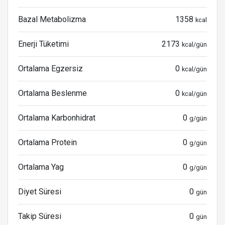
Bazal Metabolizma
1358
kcal
Enerji Tüketimi
2173
kcal/gün
Ortalama Egzersiz
0
kcal/gün
Ortalama Beslenme
0
kcal/gün
Ortalama Karbonhidrat
0
g/gün
Ortalama Protein
0
g/gün
Ortalama Yag
0
g/gün
Diyet Süresi
0
gün
Takip Süresi
0
gün