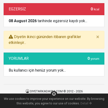
EGZERSİZ
0
kcal
08 August 2026
tarihinde egzersiz kaydı yok...
×
Diyetin ikinci gününden itibaren grafikler
etkinleşir...
YORUMLAR
0
yorum
Bu kullanıcı için henüz yorum yok...
DIYETARKADASIM.COM © 2012 - 2026
Kullanım Şartları
|
Gizlilik Politikası
|
İletişim
We use cookies to improve your experience on our website. By browsing
140
MS
this website, you agree to our use of cookies.
Detail