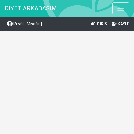
DIYET ARKADAŞIM
Profil [ Misafir ]
GİRİŞ
KAYIT