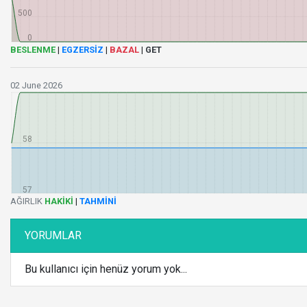
500
0
BESLENME
|
EGZERSİZ
|
BAZAL
|
GET
02 June 2026
59
58
57
AĞIRLIK
HAKİKİ
|
TAHMİNİ
YORUMLAR
Bu kullanıcı için henüz yorum yok...