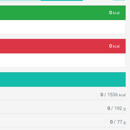
0
kcal
0
kcal
0
/ 1536
kcal
0
/ 192
g
0
/ 77
g