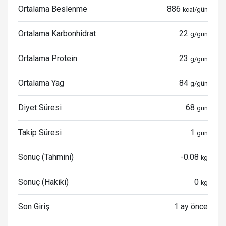
Ortalama Beslenme
886
kcal/gün
Ortalama Karbonhidrat
22
g/gün
Ortalama Protein
23
g/gün
Ortalama Yag
84
g/gün
Diyet Süresi
68
gün
Takip Süresi
1
gün
Sonuç (Tahmini)
-0.08
kg
Sonuç (Hakiki)
0
kg
Son Giriş
1 ay önce