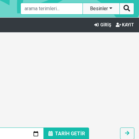
Besinler
GİRİŞ
KAYIT
TARİH GETİR