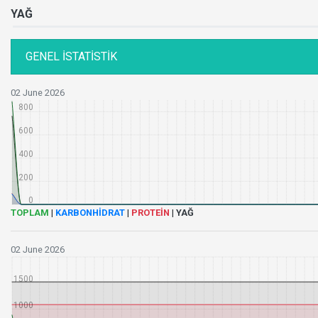
YAĞ
GENEL İSTATİSTİK
02 June 2026
800
600
400
200
0
TOPLAM
|
KARBONHİDRAT
|
PROTEİN
|
YAĞ
02 June 2026
2000
1500
1000