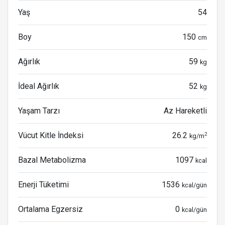
Yaş
54
Boy
150
cm
Ağırlık
59
kg
İdeal Ağırlık
52
kg
Yaşam Tarzı
Az Hareketli
Vücut Kitle İndeksi
26.2
2
kg/m
Bazal Metabolizma
1097
kcal
Enerji Tüketimi
1536
kcal/gün
Ortalama Egzersiz
0
kcal/gün