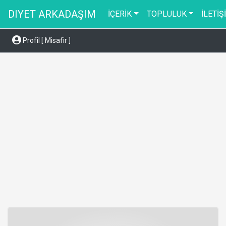
DIYET ARKADAŞIM
İÇERİK
TOPLULUK
İLETİŞ
Profil [ Misafir ]