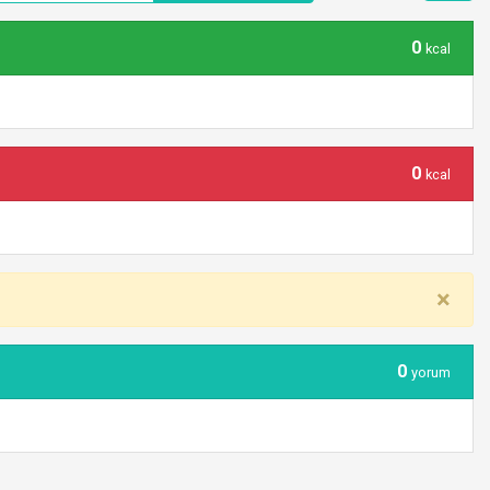
0
kcal
0
kcal
×
0
yorum