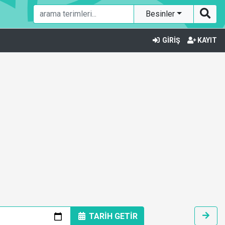
Besinler
GİRİŞ
KAYIT
TARİH GETİR