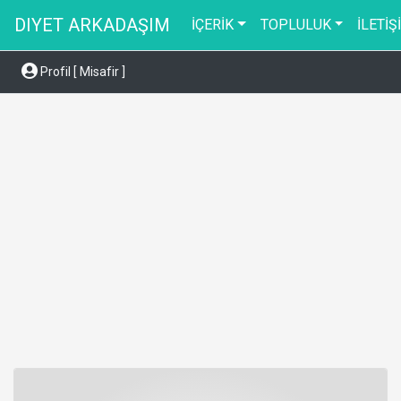
DIYET ARKADAŞIM
İÇERİK
TOPLULUK
İLETİŞ
Profil [ Misafir ]