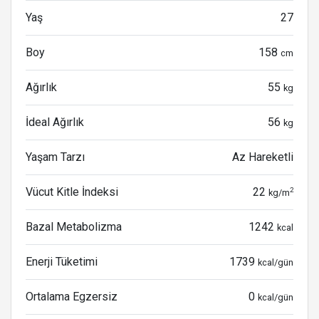
Yaş
27
Boy
158
cm
Ağırlık
55
kg
İdeal Ağırlık
56
kg
Yaşam Tarzı
Az Hareketli
Vücut Kitle İndeksi
22
2
kg/m
Bazal Metabolizma
1242
kcal
Enerji Tüketimi
1739
kcal/gün
Ortalama Egzersiz
0
kcal/gün