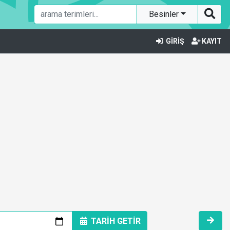
Besinler
GİRİŞ
KAYIT
TARİH GETİR