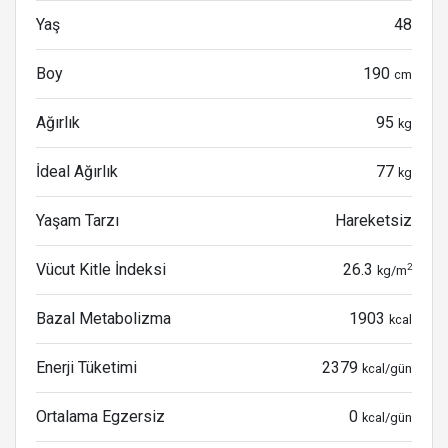
Yaş
48
Boy
190
cm
Ağırlık
95
kg
İdeal Ağırlık
77
kg
Yaşam Tarzı
Hareketsiz
Vücut Kitle İndeksi
26.3
2
kg/m
Bazal Metabolizma
1903
kcal
Enerji Tüketimi
2379
kcal/gün
Ortalama Egzersiz
0
kcal/gün