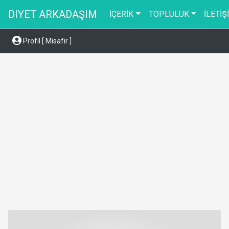
DIYET ARKADAŞIM
İÇERİK
TOPLULUK
İLETİŞ
Profil [ Misafir ]