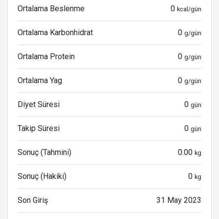
Ortalama Beslenme
0
kcal/gün
Ortalama Karbonhidrat
0
g/gün
Ortalama Protein
0
g/gün
Ortalama Yag
0
g/gün
Diyet Süresi
0
gün
Takip Süresi
0
gün
Sonuç (Tahmini)
0.00
kg
Sonuç (Hakiki)
0
kg
Son Giriş
31 May 2023