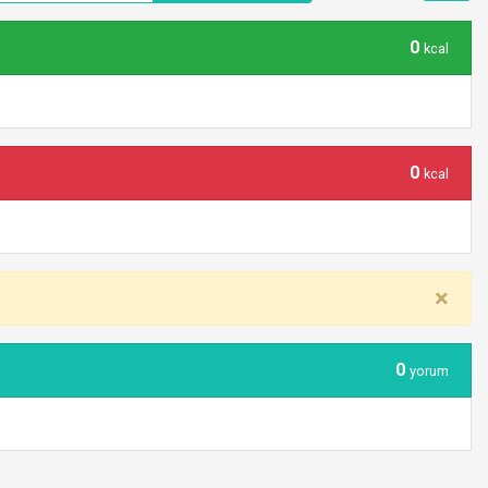
0
kcal
0
kcal
×
0
yorum