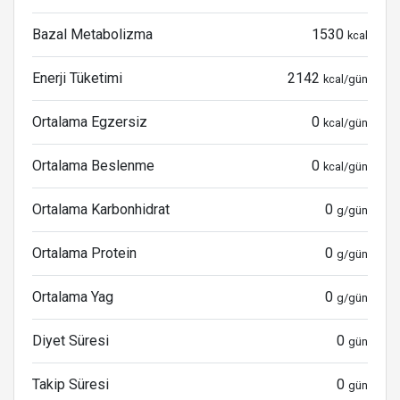
Bazal Metabolizma
1530
kcal
Enerji Tüketimi
2142
kcal/gün
Ortalama Egzersiz
0
kcal/gün
Ortalama Beslenme
0
kcal/gün
Ortalama Karbonhidrat
0
g/gün
Ortalama Protein
0
g/gün
Ortalama Yag
0
g/gün
Diyet Süresi
0
gün
Takip Süresi
0
gün