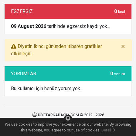
EGZERSİZ
0
kcal
09 August 2026
tarihinde egzersiz kaydı yok...
×
Diyetin ikinci gününden itibaren grafikler
etkinleşir...
YORUMLAR
0
yorum
Bu kullanıcı için henüz yorum yok...
DIYETARKADASIM.COM © 2012 - 2026
Kullanım Şartları
|
Gizlilik Politikası
|
İletişim
We use cookies to improve your experience on our website. By browsing
121
MS
this website, you agree to our use of cookies.
Detail