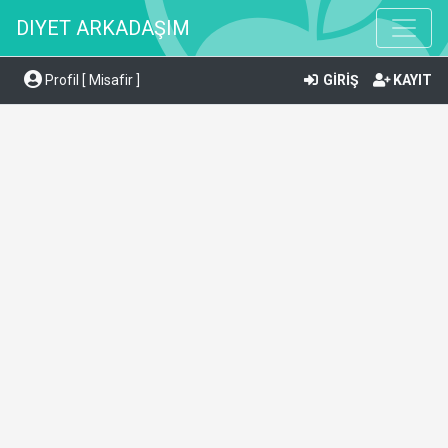
DIYET ARKADAŞIM
Profil [ Misafir ]
GİRİŞ
KAYIT