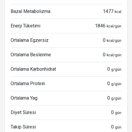
Bazal Metabolizma
1477
kcal
Enerji Tüketimi
1846
kcal/gün
Ortalama Egzersiz
0
kcal/gün
Ortalama Beslenme
0
kcal/gün
Ortalama Karbonhidrat
0
g/gün
Ortalama Protein
0
g/gün
Ortalama Yag
0
g/gün
Diyet Süresi
0
gün
Takip Süresi
0
gün