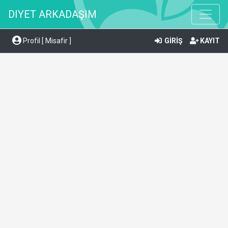
DIYET ARKADAŞIM
Profil [ Misafir ]
GİRİŞ
KAYIT