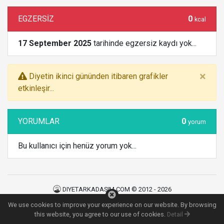
EGZERSİZ
0
kcal
17 September 2025
tarihinde egzersiz kaydı yok...
×
Diyetin ikinci gününden itibaren grafikler
etkinleşir...
YORUMLAR
0
yorum
Bu kullanıcı için henüz yorum yok...
DIYETARKADASIM.COM © 2012 - 2026
Kullanım Şartları
|
Gizlilik Politikası
|
İletişim
We use cookies to improve your experience on our website. By browsing
155
MS
this website, you agree to our use of cookies.
Detail