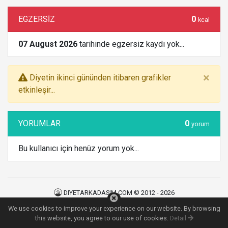
EGZERSİZ
0
kcal
07 August 2026
tarihinde egzersiz kaydı yok...
×
Diyetin ikinci gününden itibaren grafikler
etkinleşir...
YORUMLAR
0
yorum
Bu kullanıcı için henüz yorum yok...
DIYETARKADASIM.COM © 2012 - 2026
Kullanım Şartları
|
Gizlilik Politikası
|
İletişim
We use cookies to improve your experience on our website. By browsing
240
MS
this website, you agree to our use of cookies.
Detail