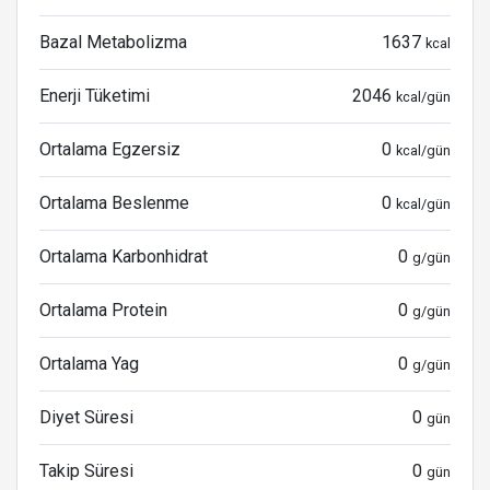
Bazal Metabolizma
1637
kcal
Enerji Tüketimi
2046
kcal/gün
Ortalama Egzersiz
0
kcal/gün
Ortalama Beslenme
0
kcal/gün
Ortalama Karbonhidrat
0
g/gün
Ortalama Protein
0
g/gün
Ortalama Yag
0
g/gün
Diyet Süresi
0
gün
Takip Süresi
0
gün