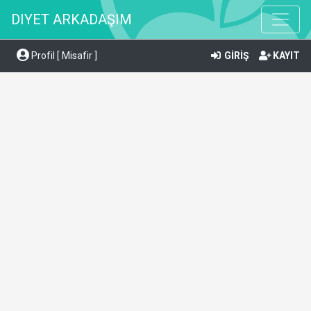
DIYET ARKADAŞIM
Profil [ Misafir ]
GİRİŞ
KAYIT