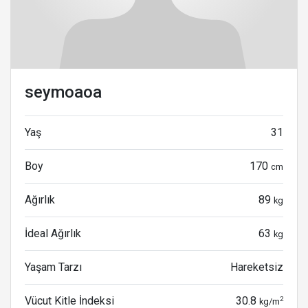
seymoaoa
Yaş
31
Boy
170
cm
Ağırlık
89
kg
İdeal Ağırlık
63
kg
Yaşam Tarzı
Hareketsiz
Vücut Kitle İndeksi
30.8
2
kg/m