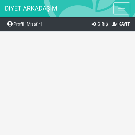
DIYET ARKADAŞIM
Profil [ Misafir ]
GİRİŞ
KAYIT