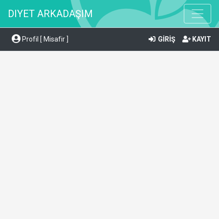
DIYET ARKADAŞIM
Profil [ Misafir ]
GİRİŞ
KAYIT