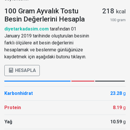
100 Gram Ayvalık Tostu
218
kcal
Besin Değerlerini Hesapla
100 gram
diyetarkadasim.com
tarafından 01
January 2019 tarihinde oluşturulan besinin
farklı ölçülere ait besin değerlerini
hesaplamak ve beslenme günlüğünüze
kaydetmek için aşağıdaki butonu tıklayın.
HESAPLA
Karbonhidrat
23.28
g
Protein
8.19
g
Yağ
10.59
g