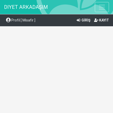
DIYET ARKADAŞIM
Profil [ Misafir ]
GİRİŞ
KAYIT