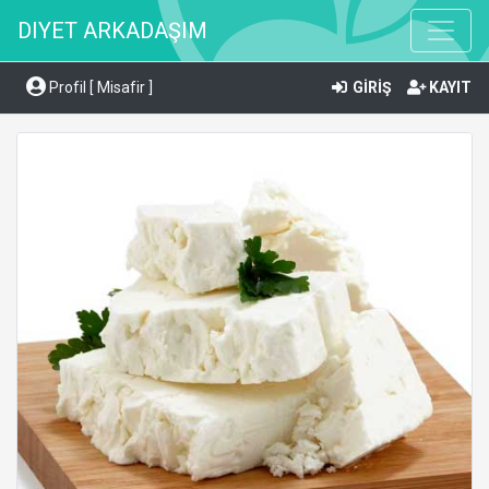
DIYET ARKADAŞIM
Profil [ Misafir ]
GİRİŞ
KAYIT