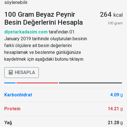
söylenebilir.
100 Gram Beyaz Peynir
264
kcal
Besin Değerlerini Hesapla
100 gram
diyetarkadasim.com
tarafından 01
January 2019 tarihinde oluşturulan besinin
farklı ölçülere ait besin değerlerini
hesaplamak ve beslenme günlüğünüze
kaydetmek için aşağıdaki butonu tıklayın.
HESAPLA
Karbonhidrat
4.09
g
Protein
14.21
g
Yağ
21.28
g