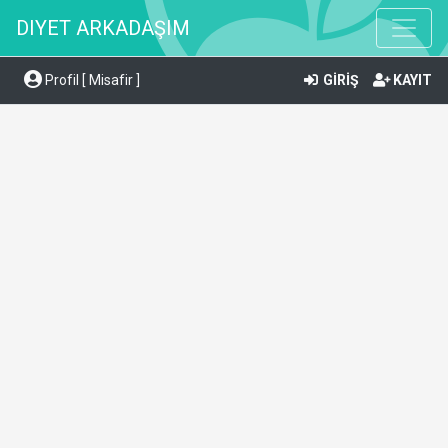
DIYET ARKADAŞIM
Profil [ Misafir ]
GİRİŞ
KAYIT