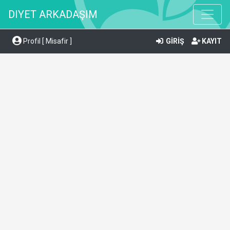
DIYET ARKADAŞIM
Profil [ Misafir ]
GİRİŞ
KAYIT