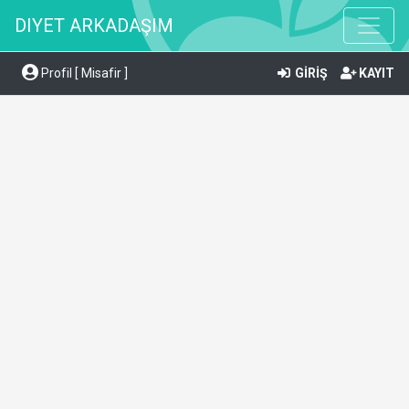
DIYET ARKADAŞIM
Profil [ Misafir ]
GİRİŞ
KAYIT