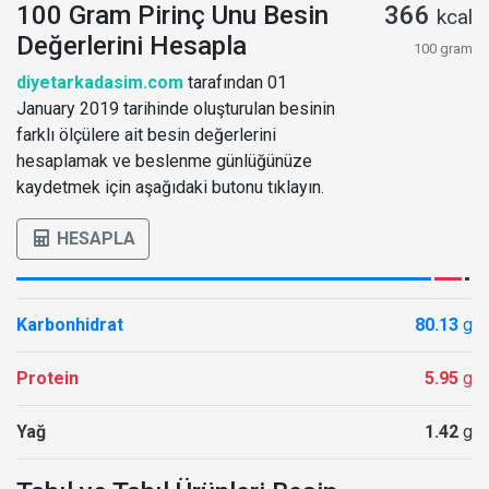
100 Gram Pirinç Unu Besin
366
kcal
Değerlerini Hesapla
100 gram
diyetarkadasim.com
tarafından 01
January 2019 tarihinde oluşturulan besinin
farklı ölçülere ait besin değerlerini
hesaplamak ve beslenme günlüğünüze
kaydetmek için aşağıdaki butonu tıklayın.
HESAPLA
Karbonhidrat
80.13
g
Protein
5.95
g
Yağ
1.42
g