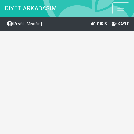
DIYET ARKADAŞIM
Profil [ Misafir ]
GİRİŞ
KAYIT