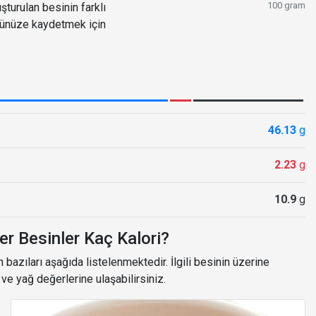
100 gram
turulan besinin farklı
ğünüze kaydetmek için
46.13
g
2.23
g
10.9
g
er Besinler Kaç Kalori?
bazıları aşağıda listelenmektedir. İlgili besinin üzerine
n ve yağ değerlerine ulaşabilirsiniz.