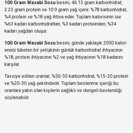
100 Gram Wasabi Sosu
besini, 46.13 gram karbonhidrat,
2.23 gram protein ve 10.9 gram yağ içerir. %78 karbonhidrat,
%4 protein ve %18 yağ ihtiva eder. Toplam kalorisinin ise
%63 kadarı karbonhidrattan, %3 kadarı proteinden, %34
kadarı yağdan oluşur.
100 Gram Wasabi Sosu
besini, günde yaklaşık 2000 kalori
enerji tüketen bir yetişkinin günlük karbonhidrat ihtiyacının
%18, protein ihtiyacının %2 ve yağ ihtiyacının %18 kadarını
karşılar.
Tavsiye edilen oranlar; %50-55 karbonhidrat, %15-20 protein
ve %20-30 yağ şeklindedir. Toplam beslenme içeriği bu
oranlara yakın olan kişilerin sağlıklı ve dengeli beslendiği
söylenebilir.