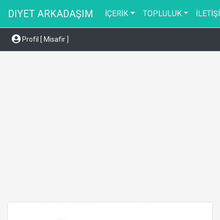
DIYET ARKADAŞIM
İÇERİK
TOPLULUK
İLETİŞ
Profil [ Misafir ]