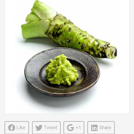
Like
Tweet
+1
Share