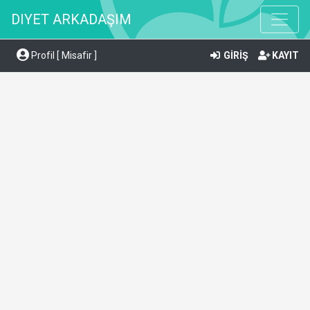
DIYET ARKADAŞIM
Profil [ Misafir ]
GİRİŞ
KAYIT