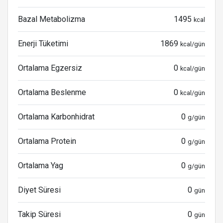
Bazal Metabolizma
1495
kcal
Enerji Tüketimi
1869
kcal/gün
Ortalama Egzersiz
0
kcal/gün
Ortalama Beslenme
0
kcal/gün
Ortalama Karbonhidrat
0
g/gün
Ortalama Protein
0
g/gün
Ortalama Yag
0
g/gün
Diyet Süresi
0
gün
Takip Süresi
0
gün