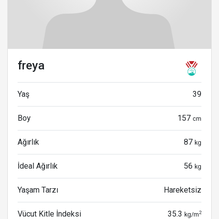
freya
Yaş
39
Boy
157
cm
Ağırlık
87
kg
İdeal Ağırlık
56
kg
Yaşam Tarzı
Hareketsiz
Vücut Kitle İndeksi
35.3
2
kg/m