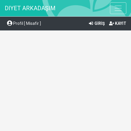
DIYET ARKADAŞIM
Profil [ Misafir ]
GİRİŞ
KAYIT