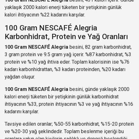
yaklaşık 2000 kalori enerji tüketen bir yetişkinin günlük
kalori ihtiyacının %22 kadarını karşılar.
100 Gram NESCAFÉ Alegria
Karbonhidrat, Protein ve Yağ Oranları
100 Gram NESCAFÉ Alegria
besini, 82 gram karbonhidrat,
3 gram protein ve 9.5 gram yağ içerir. %87 karbonhidrat, %3
protein ve %10 yağ ihtiva eder. Toplam kalorisinin ise %76
kadarı karbonhidrattan, %3 kadarı proteinden, %20 kadarı
yağdan oluşur.
100 Gram NESCAFÉ Alegria
besini, günde yaklaşık 2000
kalori enerji tüketen bir yetişkinin günlük karbonhidrat
ihtiyacının %33, protein ihtiyacının %3 ve yağ ihtiyacının %16
kadarını karşılar.
Tavsiye edilen oranlar; %50-55 karbonhidrat, %15-20 protein
ve %20-30 yağ şeklindedir. Toplam beslenme içeriği bu
oranlara yakın olan kişilerin sağlıklı ve dengeli beslendiği