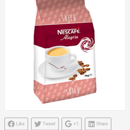
Like
Tweet
+1
Share