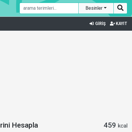
Besinler
GİRİŞ
KAYIT
rini Hesapla
459
kcal