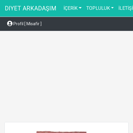
DIYET ARKADAŞIM
İÇERİK
TOPLULUK
İLETİŞ
Profil [ Misafir ]