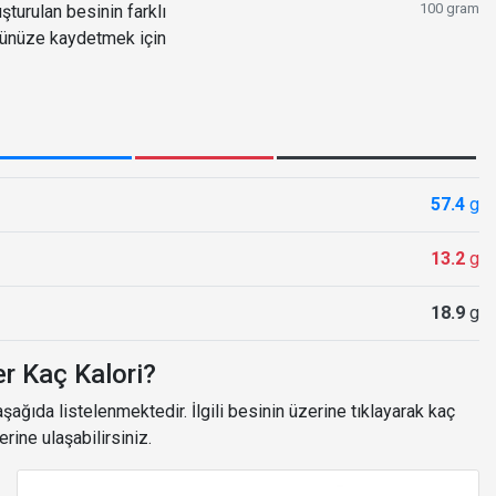
100 gram
turulan besinin farklı
ğünüze kaydetmek için
57.4
g
13.2
g
18.9
g
er Kaç Kalori?
ağıda listelenmektedir. İlgili besinin üzerine tıklayarak kaç
erine ulaşabilirsiniz.