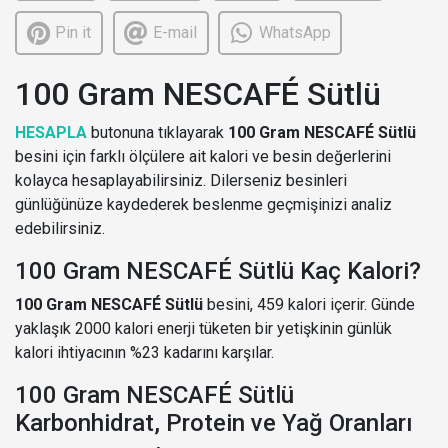
Pin it
E-mail
WhatsApp
100 Gram NESCAFÉ Sütlü
HESAPLA
butonuna tıklayarak
100 Gram NESCAFÉ Sütlü
besini için farklı ölçülere ait kalori ve besin değerlerini
kolayca hesaplayabilirsiniz. Dilerseniz besinleri
günlüğünüze kaydederek beslenme geçmişinizi analiz
edebilirsiniz.
100 Gram NESCAFÉ Sütlü Kaç Kalori?
100 Gram NESCAFÉ Sütlü
besini, 459 kalori içerir. Günde
yaklaşık 2000 kalori enerji tüketen bir yetişkinin günlük
kalori ihtiyacının %23 kadarını karşılar.
100 Gram NESCAFÉ Sütlü
Karbonhidrat, Protein ve Yağ Oranları