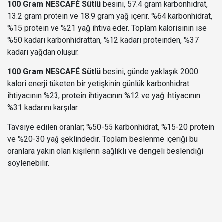
100 Gram NESCAFÉ Sütlü
besini, 57.4 gram karbonhidrat,
13.2 gram protein ve 18.9 gram yağ içerir. %64 karbonhidrat,
%15 protein ve %21 yağ ihtiva eder. Toplam kalorisinin ise
%50 kadarı karbonhidrattan, %12 kadarı proteinden, %37
kadarı yağdan oluşur.
100 Gram NESCAFÉ Sütlü
besini, günde yaklaşık 2000
kalori enerji tüketen bir yetişkinin günlük karbonhidrat
ihtiyacının %23, protein ihtiyacının %12 ve yağ ihtiyacının
%31 kadarını karşılar.
Tavsiye edilen oranlar; %50-55 karbonhidrat, %15-20 protein
ve %20-30 yağ şeklindedir. Toplam beslenme içeriği bu
oranlara yakın olan kişilerin sağlıklı ve dengeli beslendiği
söylenebilir.