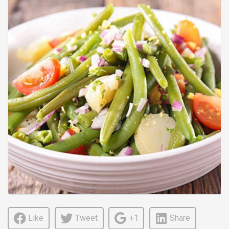
Like
Tweet
+1
Share