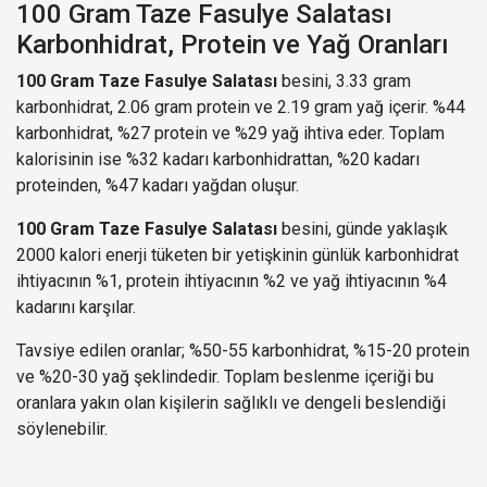
100 Gram Taze Fasulye Salatası
Karbonhidrat, Protein ve Yağ Oranları
100 Gram Taze Fasulye Salatası
besini, 3.33 gram
karbonhidrat, 2.06 gram protein ve 2.19 gram yağ içerir. %44
karbonhidrat, %27 protein ve %29 yağ ihtiva eder. Toplam
kalorisinin ise %32 kadarı karbonhidrattan, %20 kadarı
proteinden, %47 kadarı yağdan oluşur.
100 Gram Taze Fasulye Salatası
besini, günde yaklaşık
2000 kalori enerji tüketen bir yetişkinin günlük karbonhidrat
ihtiyacının %1, protein ihtiyacının %2 ve yağ ihtiyacının %4
kadarını karşılar.
Tavsiye edilen oranlar; %50-55 karbonhidrat, %15-20 protein
ve %20-30 yağ şeklindedir. Toplam beslenme içeriği bu
oranlara yakın olan kişilerin sağlıklı ve dengeli beslendiği
söylenebilir.