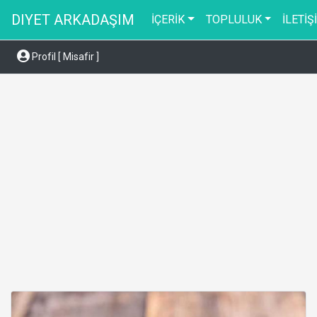
DIYET ARKADAŞIM
İÇERİK
TOPLULUK
İLETİŞ
Profil [ Misafir ]