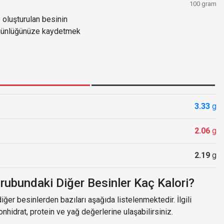
100 gram
oluşturulan besinin
e günlüğünüze kaydetmek
3.33
g
2.06
g
2.19
g
rubundaki Diğer Besinler Kaç Kalori?
ğer besinlerden bazıları aşağıda listelenmektedir. İlgili
onhidrat, protein ve yağ değerlerine ulaşabilirsiniz.