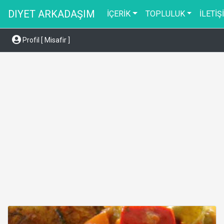
DIYET ARKADAŞIM
İÇERİK
TOPLULUK
İLETİŞ
Profil [ Misafir ]