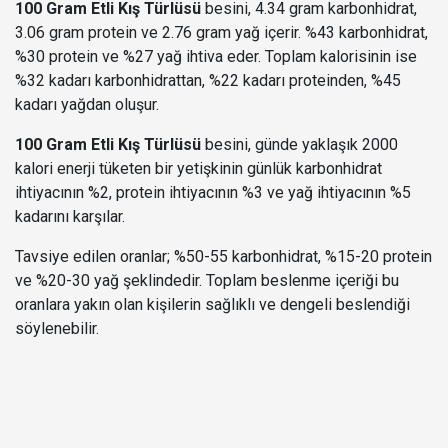
100 Gram Etli Kış Türlüsü
besini, 4.34 gram karbonhidrat,
3.06 gram protein ve 2.76 gram yağ içerir. %43 karbonhidrat,
%30 protein ve %27 yağ ihtiva eder. Toplam kalorisinin ise
%32 kadarı karbonhidrattan, %22 kadarı proteinden, %45
kadarı yağdan oluşur.
100 Gram Etli Kış Türlüsü
besini, günde yaklaşık 2000
kalori enerji tüketen bir yetişkinin günlük karbonhidrat
ihtiyacının %2, protein ihtiyacının %3 ve yağ ihtiyacının %5
kadarını karşılar.
Tavsiye edilen oranlar; %50-55 karbonhidrat, %15-20 protein
ve %20-30 yağ şeklindedir. Toplam beslenme içeriği bu
oranlara yakın olan kişilerin sağlıklı ve dengeli beslendiği
söylenebilir.