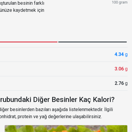
100 gram
turulan besinin farklı
ğünüze kaydetmek için
4.34
g
3.06
g
2.76
g
rubundaki Diğer Besinler Kaç Kalori?
ğer besinlerden bazıları aşağıda listelenmektedir. İlgili
onhidrat, protein ve yağ değerlerine ulaşabilirsiniz.