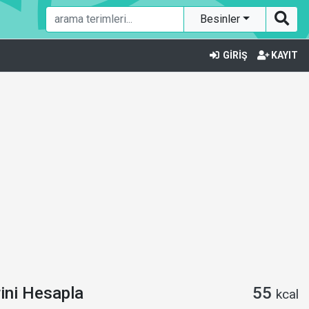
Besinler
GİRİŞ
KAYIT
rini Hesapla
55
kcal