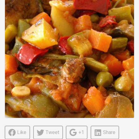
Like
Tweet
+1
Share