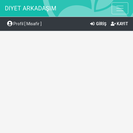
DIYET ARKADAŞIM
Profil [ Misafir ]
GİRİŞ
KAYIT