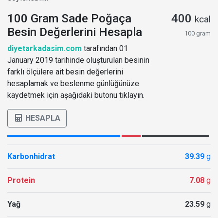
100 Gram Sade Poğaça
400
kcal
Besin Değerlerini Hesapla
100 gram
diyetarkadasim.com
tarafından 01
January 2019 tarihinde oluşturulan besinin
farklı ölçülere ait besin değerlerini
hesaplamak ve beslenme günlüğünüze
kaydetmek için aşağıdaki butonu tıklayın.
HESAPLA
Karbonhidrat
39.39
g
Protein
7.08
g
Yağ
23.59
g