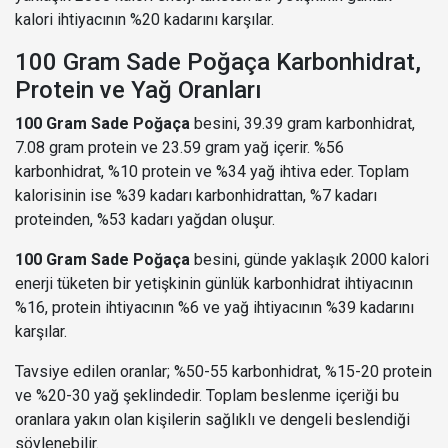
kalori ihtiyacının %20 kadarını karşılar.
100 Gram Sade Poğaça Karbonhidrat,
Protein ve Yağ Oranları
100 Gram Sade Poğaça
besini, 39.39 gram karbonhidrat,
7.08 gram protein ve 23.59 gram yağ içerir. %56
karbonhidrat, %10 protein ve %34 yağ ihtiva eder. Toplam
kalorisinin ise %39 kadarı karbonhidrattan, %7 kadarı
proteinden, %53 kadarı yağdan oluşur.
100 Gram Sade Poğaça
besini, günde yaklaşık 2000 kalori
enerji tüketen bir yetişkinin günlük karbonhidrat ihtiyacının
%16, protein ihtiyacının %6 ve yağ ihtiyacının %39 kadarını
karşılar.
Tavsiye edilen oranlar; %50-55 karbonhidrat, %15-20 protein
ve %20-30 yağ şeklindedir. Toplam beslenme içeriği bu
oranlara yakın olan kişilerin sağlıklı ve dengeli beslendiği
söylenebilir.